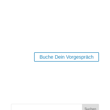
unserem Abenteuer zu einem erfüllten und
autehntischen Leben als feinfühliger Mensch zu
begleiten.
Daher stehe ich dir mit meiner langjährigen
Erfahrung mit hochsensiblen und hochbegabten
Menschen mit meinem tiefgründigen Coaching zur
Seite.
Ich freue mich, dich kennenzulernen.
Buche Dein Vorgespräch