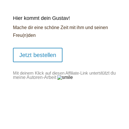
Hier kommt dein Gustav!
Mache dir eine schöne Zeit mit ihm und seinen
Freu(n)den
Jetzt bestellen
Mit deinem Klick auf diesen Affiliate-Link unte
rstützt du
meine Autoren-Arbeit
Dein Coaching
Ein Buch ist eine wunderbare Sache. Aber
manchesmal reicht es nicht allein, um uns auf