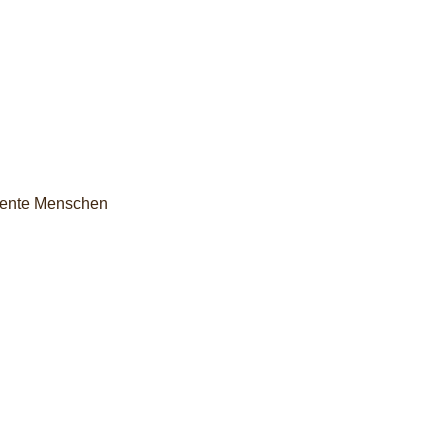
quente Menschen
nsibel-beraten.de