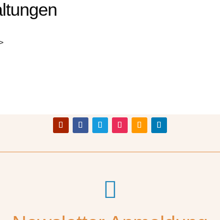
ltungen
i>
