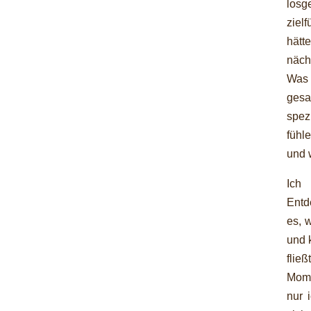
losg
ziel
hätt
näch
Was 
gesa
spez
fühl
und 
Ich 
Entd
es, w
und 
flie
Mome
nur 