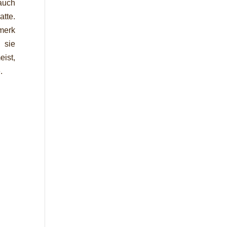
auch
tte.
merk
 sie
ist,
.