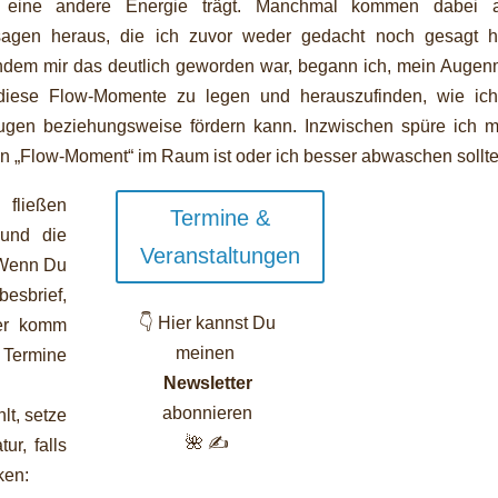
h eine andere Energie trägt. Manchmal kommen dabei 
agen heraus, die ich zuvor weder gedacht noch gesagt ha
dem mir das deutlich geworden war, begann ich, mein Augen
diese Flow-Momente zu legen und herauszufinden, wie ich
ugen beziehungsweise fördern kann. Inzwischen spüre ich me
in „Flow-Moment“ im Raum ist oder ich besser abwaschen sollte
 fließen
Termine &
 und die
Veranstaltungen
 Wenn Du
besbrief,
👇 Hier kannst Du
der komm
meinen
 Termine
Newsletter
abonnieren
lt, setze
🌺 ✍️
ur, falls
ken: