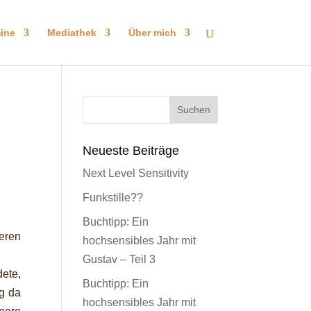
ine
Mediathek
Über mich
Neueste Beiträge
Next Level Sensitivity
Funkstille??
Buchtipp: Ein
eren
hochsensibles Jahr mit
Gustav – Teil 3
ete,
Buchtipp: Ein
g da
hochsensibles Jahr mit