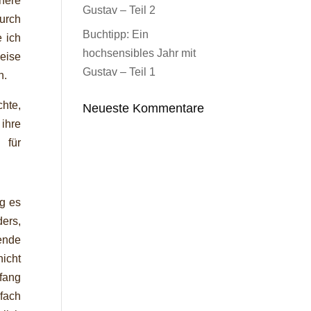
nere
Gustav – Teil 2
Durch
Buchtipp: Ein
 ich
hochsensibles Jahr mit
weise
Gustav – Teil 1
n.
chte,
Neueste Kommentare
ihre
 für
ng es
ers,
ende
icht
nfang
fach