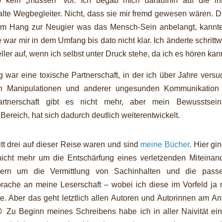
o kein „müssen“ vor. Ich begab mich daraufhin auf die in
 alte Wegbegleiter. Nicht, dass sie mir fremd gewesen wären. 
nem Hang zur Neugier was das Mensch-Sein anbelangt, kannte
e war mir in dem Umfang bis dato nicht klar. Ich änderte schritt
ller auf, wenn ich selbst unter Druck stehe, da ich es hören kan
war eine toxische Partnerschaft, in der ich über Jahre versu
n Manipulationen und anderer ungesunden Kommunikation 
rtnerschaft gibt es nicht mehr, aber mein Bewusstsein
ereich, hat sich dadurch deutlich weiterentwickelt.
itt drei auf dieser Reise waren und sind
meine Bücher
. Hier gi
nicht mehr um die Entschärfung eines verletzenden Miteinand
ern um die Vermittlung von Sachinhalten und die pass
rache an meine Leserschaft – wobei ich diese im Vorfeld ja n
e. Aber das geht letztlich allen Autoren und Autorinnen am A
 Zu Beginn meines Schreibens habe ich in aller Naivität ein