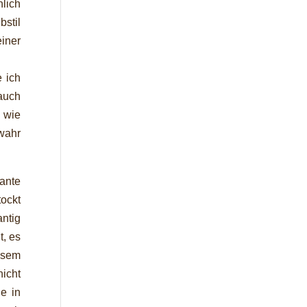
lich
bstil
iner
 ich
auch
: wie
wahr
ante
tockt
antig
t, es
esem
icht
e in