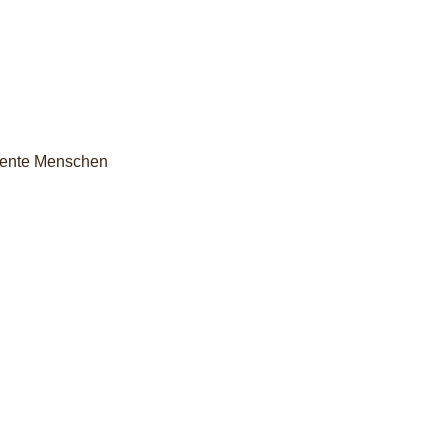
quente Menschen
nsibel-beraten.de