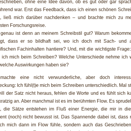
eschrieben, ohne eine Idee davon, ob es gut oder gar sprach
führend war. Erst das Feedback, dass ich einen schönen Schrei
e, ließ mich darüber nachdenken – und brachte mich zu me
sten Forschungsreise.
genau ist denn an meinem Schreibstil gut? Warum bekomme
gt, dass er so bildhaft sei, wo ich doch mit Sach- und 
ifischen Fachinhalten hantiere? Und, mit die wichtigste Frage
e ich mich beim Schreiben? Welche Unterschiede nehme ich 
welche Auswirkungen haben sie?
machte eine nicht verwunderliche, aber doch interess
eckung: Ich fühl(t)e mich beim Schreiben unterschiedlich. Mal s
ill der Satz nicht heraus, fehlen die Worte und es fühlt sich k
kratzig an. Aber manchmal ist es im berühmten Flow. Es sprudel
ßt, die Sätze entstehen im Fluß einer Energie, die mir in di
nt (noch) nicht bewusst ist. Das Spannende dabei ist, dass n
ich mich dann im Flow fühle, sondern auch das Geschrieben