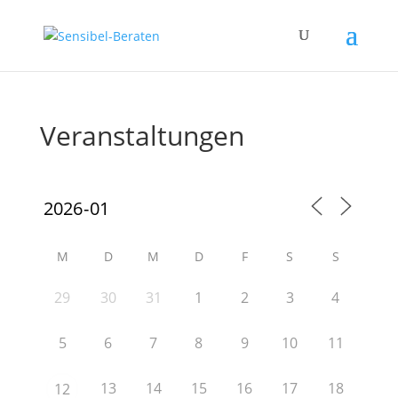
Veranstaltungen
M
D
M
D
F
S
S
29
30
31
1
2
3
4
5
6
7
8
9
10
11
13
14
15
16
17
18
12