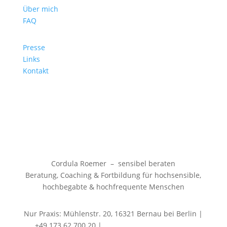
Über mich
FAQ
Presse
Links
Kontakt
Cordula Roemer – sensibel beraten
Beratung, Coaching & Fortbildung für hochsensible,
hochbegabte & hochfrequente Menschen
Nur Praxis: Mühlenstr. 20, 16321 Bernau bei Berlin |
+49 173 62 700 20 |
info@sensibel-beraten.de