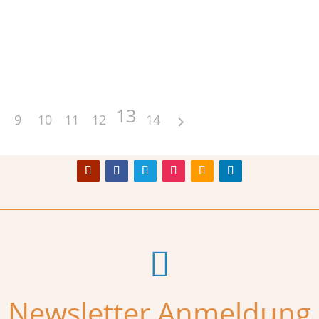
13
9
10
11
12
14

Newsletter Anmeldung