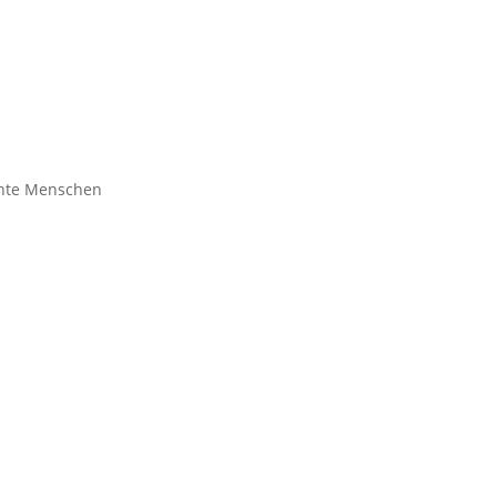
ente Menschen
sibel-beraten.de